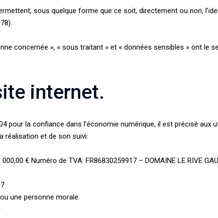
ermettent, sous quelque forme que ce soit, directement ou non, l’ide
978).
ne concernée », « sous traitant » et « données sensibles » ont le se
ite internet.
2004 pour la confiance dans l’économie numérique, il est précisé aux ut
a réalisation et de son suivi:
e 1 000,00 € Numéro de TVA: FR86830259917 – DOMAINE LE RIVE G
97
 ou une personne morale.
r