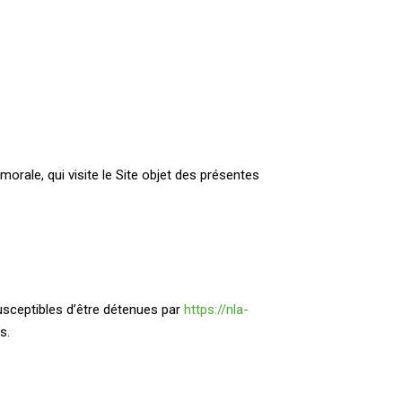
Nos réalisations
Contactez-nous
rale, qui visite le Site objet des présentes
sceptibles d’être détenues par
https://nla-
s.