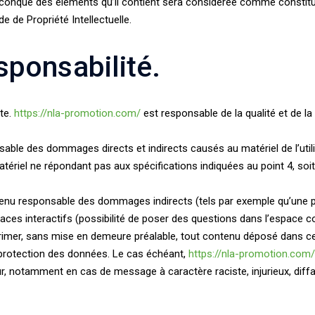
uelconque des éléments qu’il contient sera considérée comme consti
e de Propriété Intellectuelle.
sponsabilité.
ite.
https://nla-promotion.com/
est responsable de la qualité et de la 
able des dommages directs et indirects causés au matériel de l’utilis
n matériel ne répondant pas aux spécifications indiquées au point 4, soit
enu responsable des dommages indirects (tels par exemple qu’une p
aces interactifs (possibilité de poser des questions dans l’espace con
rimer, sans mise en demeure préalable, tout contenu déposé dans cet 
la protection des données. Le cas échéant,
https://nla-promotion.com/
ateur, notamment en cas de message à caractère raciste, injurieux, dif