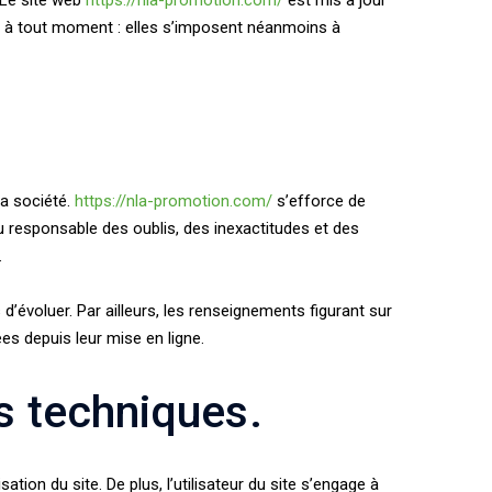
. Le site web
https://nla-promotion.com/
est mis à jour
 à tout moment : elles s’imposent néanmoins à
la société.
https://nla-promotion.com/
s’efforce de
u responsable des oublis, des inexactitudes et des
.
 d’évoluer. Par ailleurs, les renseignements figurant sur
s depuis leur mise en ligne.
s techniques.
ation du site. De plus, l’utilisateur du site s’engage à